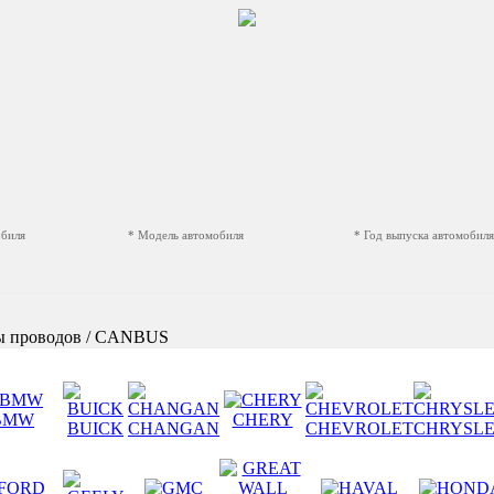
обиля
* Модель автомобиля
* Год выпуска автомобиля
ы проводов / CANBUS
BMW
CHERY
BUICK
CHANGAN
CHEVROLET
CHRYSL