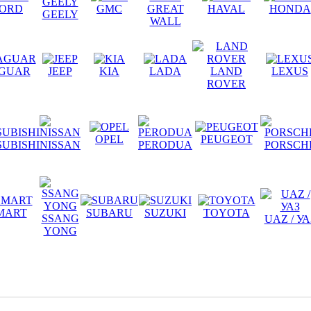
ORD
GMC
GREAT
HAVAL
HONDA
GEELY
WALL
AGUAR
JEEP
KIA
LADA
LAND
LEXUS
ROVER
OPEL
PEUGEOT
SUBISHI
NISSAN
PERODUA
PORSCH
MART
SUBARU
SUZUKI
TOYOTA
SSANG
UAZ / УА
YONG