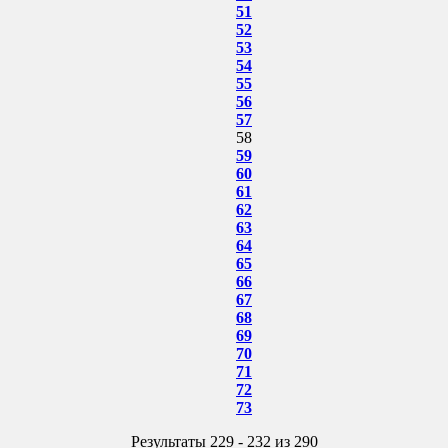
51
52
53
54
55
56
57
58
59
60
61
62
63
64
65
66
67
68
69
70
71
72
73
Результаты 229 - 232 из 290